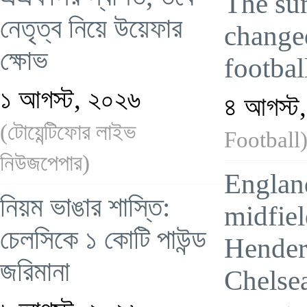
The su
নেতৃত্ব নিয়ে উয়েফার
change
ক্ষোভ
footbal
১ আগস্ট, ২০২৬
৪ আগস্ট
(টোয়েন্টিফোর লাইভ
Football
নিউজপেপার)
Englan
নিয়ম ভাঙার শাস্তি:
midfiel
চেলসিকে ১ কোটি পাউন্ড
Hender
জরিমানা
Chelse