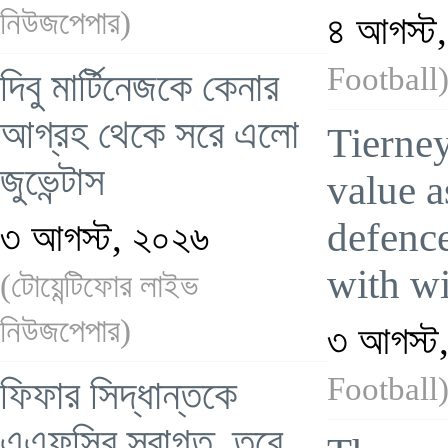
নিউজপেপার)
৪ আগস্ট
Football
দিবু মার্টিনেজকে কেনার
আগ্রহ থেকে সরে এলো
Tierne
জুভেন্টাস
value as
defenc
৩ আগস্ট, ২০২৬
with w
(টোয়েন্টিফোর লাইভ
নিউজপেপার)
৩ আগস্ট
Football
ফিফার সিদ্ধান্তকে
এএফসির স্বাগত, তবে