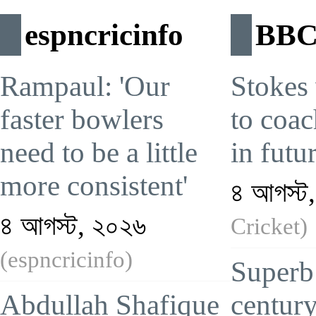
espncricinfo
BBC
Rampaul: 'Our
Stokes
faster bowlers
to coa
need to be a little
in futu
more consistent'
৪ আগস্ট
৪ আগস্ট, ২০২৬
Cricket)
(espncricinfo)
Superb 
Abdullah Shafique
century