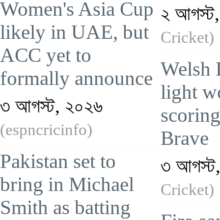
Women's Asia Cup
২ আগস্ট
likely in UAE, but
Cricket)
ACC yet to
Welsh 
formally announce
light w
৩ আগস্ট, ২০২৬
scorin
(espncricinfo)
Brave
Pakistan set to
৩ আগস্ট
bring in Michael
Cricket)
Smith as batting