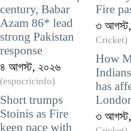
century, Babar
Fire pa
Azam 86* lead
৩ আগস্ট
strong Pakistan
Cricket)
response
How M
৪ আগস্ট, ২০২৬
Indians
(espncricinfo)
has aff
Short trumps
London
Stoinis as Fire
৩ আগস্ট
keep pace with
Cricket)