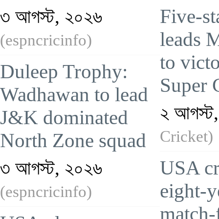
Five-st
৩ আগস্ট, ২০২৬
leads 
(espncricinfo)
to vict
Duleep Trophy:
Super 
Wadhawan to lead
২ আগস্ট
J&K dominated
Cricket)
North Zone squad
USA cri
৩ আগস্ট, ২০২৬
eight-y
(espncricinfo)
match-