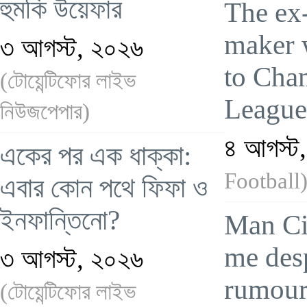
হুমকি উয়েফার
The ex
maker 
৩ আগস্ট, ২০২৬
to Cha
(টোয়েন্টিফোর লাইভ
League
নিউজপেপার)
৪ আগস্ট
একের পর এক ধাক্কা:
Football
এবার কোন পথে ফিফা ও
ইনফান্তিনো?
Man Ci
me desp
৩ আগস্ট, ২০২৬
rumour
(টোয়েন্টিফোর লাইভ