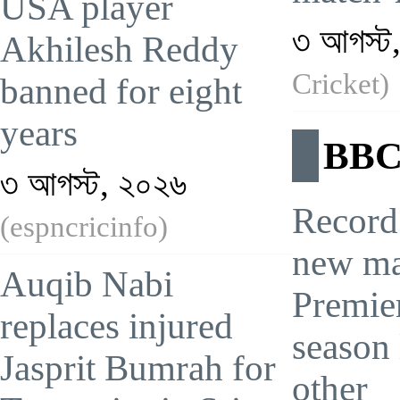
USA player
৩ আগস্ট
Akhilesh Reddy
Cricket)
banned for eight
years
BBC 
৩ আগস্ট, ২০২৬
Record
(espncricinfo)
new ma
Auqib Nabi
Premie
replaces injured
season 
Jasprit Bumrah for
other