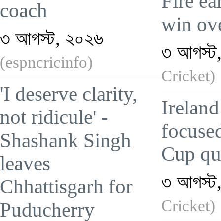
Fire ea
coach
win ov
৩ আগস্ট, ২০২৬
৩ আগস্ট
(espncricinfo)
Cricket)
'I deserve clarity,
Ireland 
not ridicule' -
focuse
Shashank Singh
Cup qua
leaves
৩ আগস্ট
Chhattisgarh for
Cricket)
Puducherry